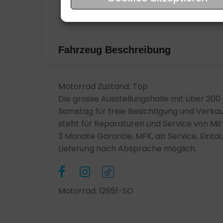
Zustand
Fahrzeug Beschreibung
Motorrad Zustand: Top
Die grosse Ausstellungshalle mit über 20
Samstag für freie Besichtigung und Verkau
steht für Reparaturen und Service von Mitt
3 Monate Garantie, MFK, ab Service, Eintau
Lieferung nach Absprache möglich.
Motorrad: 12951-SO