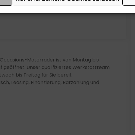
Top
0 Occasions-Motorräder ist von Montag bis
f geöffnet. Unser qualifiziertes Werkstattteam
woch bis Freitag für Sie bereit.
sch, Leasing, Finanzierung, Barzahlung und