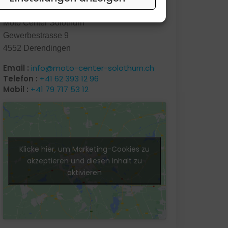
Kontakt
Moto Center Solothurn
Gewerbestrasse 9
4552 Derendingen
Email :
info@moto-center-solothurn.ch
Telefon :
+41 62 393 12 96
Mobil :
+41 79 717 53 12
Klicke hier, um Marketing-Cookies zu
akzeptieren und diesen Inhalt zu
aktivieren