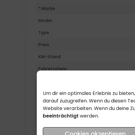
* Marke
Model
Type
Preis
KM-Stand
Fuhrerschein
Inverkehrssetzung
Um dir ein optimales Erlebnis zu biet
Farbe
darauf zuzugreifen. Wenn du diesen Tec
Hubraum
Website verarbeiten. Wenn du deine Z
beeinträchtigt
werden.
kW
Dokument Nummer
Cookies akzeptieren