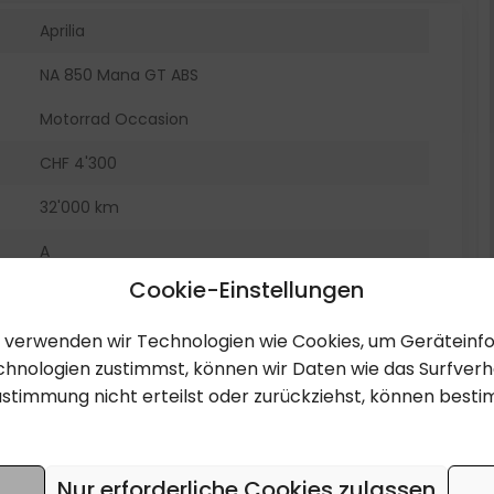
Aprilia
NA 850 Mana GT ABS
Motorrad Occasion
CHF 4'300
32'000 km
A
Cookie-Einstellungen
24.02.2011
en, verwenden wir Technologien wie Cookies, um Gerätein
Schwarz
hnologien zustimmst, können wir Daten wie das Surfverha
839 cm3
ustimmung nicht erteilst oder zurückziehst, können bes
56
6XA238
Nur erforderliche Cookies zulassen