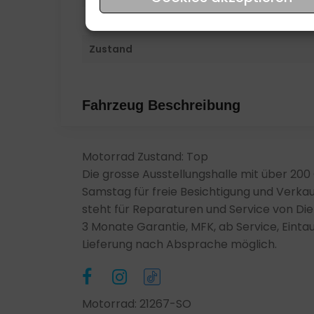
Dokument Nummer
Zustand
Fahrzeug Beschreibung
Motorrad Zustand: Top
Die grosse Ausstellungshalle mit über 20
Samstag für freie Besichtigung und Verkau
steht für Reparaturen und Service von Diens
3 Monate Garantie, MFK, ab Service, Eintau
Lieferung nach Absprache möglich.
Motorrad: 21267-SO