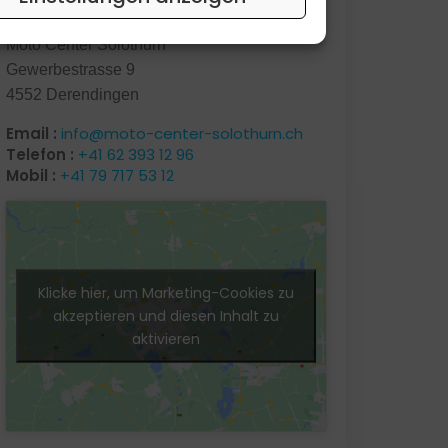
Kontakt
Moto Center Solothurn
Gewerbestrasse 9
4552 Derendingen
Email :
info@moto-center-solothurn.ch
Telefon :
+41 62 393 12 96
Mobil :
+41 79 717 53 12
Klicke hier, um Marketing-Cookies zu
akzeptieren und diesen Inhalt zu
aktivieren