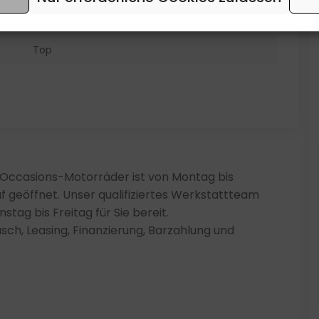
6KB317
Top
0 Occasions-Motorräder ist von Montag bis
f geöffnet. Unser qualifiziertes Werkstattteam
tag bis Freitag für Sie bereit.
sch, Leasing, Finanzierung, Barzahlung und