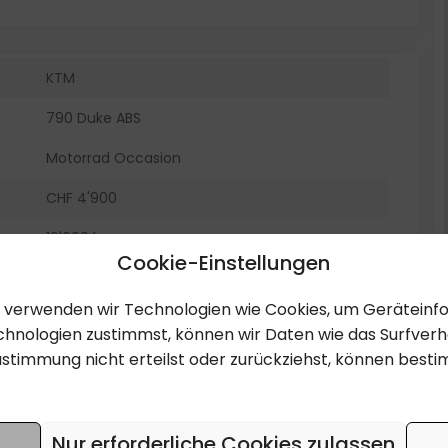
KTM
790 Duke ABS
Motorrad Occasion
CHF 4'900
19'000 km
Cookie-Einstellungen
A
en, verwenden wir Technologien wie Cookies, um Gerätein
07.08.2018
hnologien zustimmst, können wir Daten wie das Surfverha
ustimmung nicht erteilst oder zurückziehst, können bes
Orange / hellgrau
799 cm3
77
Nur erforderliche Cookies zulassen