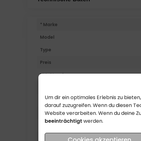
* Marke
Model
Type
Preis
KM-Stand
Fuhrerschein
Um dir ein optimales Erlebnis zu biet
Inverkehrssetzung
darauf zuzugreifen. Wenn du diesen Tec
Website verarbeiten. Wenn du deine Z
Farbe
beeinträchtigt
werden.
Hubraum
kW
Cookies akzeptieren