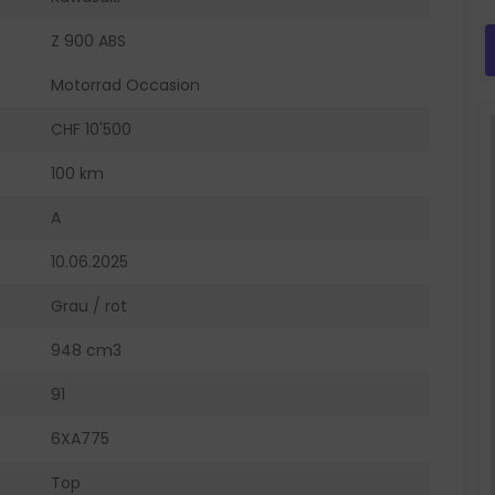
Z 900 ABS
Motorrad Occasion
CHF 10'500
100 km
A
10.06.2025
Grau / rot
948 cm3
91
6XA775
Top