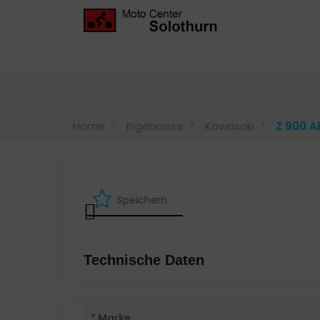
Home
Ergebnisse
Kawasaki
Z 900 A
Speichern
Technische Daten
* Marke