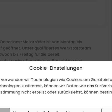
0 Occasions-Motorräder ist von Montag bis
f geöffnet. Unser qualifiziertes Werkstattteam
woch bis Freitag für Sie bereit.
sch, Leasing, Finanzierung, Barzahlung und
Cookie-Einstellungen
en, verwenden wir Technologien wie Cookies, um Gerätein
hnologien zustimmst, können wir Daten wie das Surfverha
ustimmung nicht erteilst oder zurückziehst, können bes