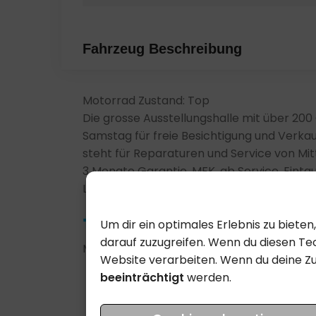
Fahrzeug Beschreibung
Motorrad Zustand: Top
Die grosse Ausstellungshalle mit über 20
Samstag für freie Besichtigung und Verkau
steht für Reparaturen und Service von Mitt
3 Monate Garantie, MFK, ab Service, Eintau
Lieferung nach Absprache möglich.
Um dir ein optimales Erlebnis zu biet
darauf zuzugreifen. Wenn du diesen Tec
Motorrad: 18818-SO
Website verarbeiten. Wenn du deine Z
beeinträchtigt
werden.