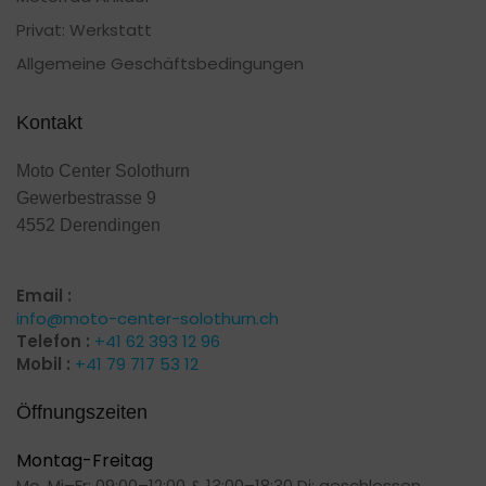
Privat: Werkstatt
Allgemeine Geschäftsbedingungen
Kontakt
Moto Center Solothurn
Gewerbestrasse 9
4552 Derendingen
Email :
info@moto-center-solothurn.ch
Telefon :
+41 62 393 12 96
Mobil :
+41 79 717 53 12
Öffnungszeiten
Montag-Freitag
Mo, Mi–Fr: 09:00–12:00 & 13:00–18:30 Di: geschlossen