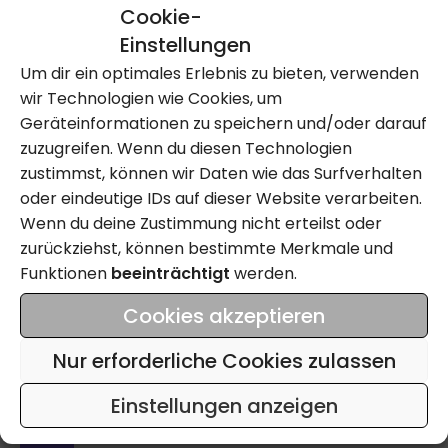
Occasions-Motorräder ist von Montag bis
Cookie-
Samstag für freie Besichtigung und Verkauf
Einstellungen
geöffnet. Unser qualifiziertes Werkstattteam
Um dir ein optimales Erlebnis zu bieten, verwenden
steht für Reparaturen und Service von Mittwoch
wir Technologien wie Cookies, um
bis Freitag für Sie bereit.
Geräteinformationen zu speichern und/oder darauf
Ab MFK, ab Service, Eintausch, Leasing,
zuzugreifen. Wenn du diesen Technologien
Finanzierung, Barzahlung und Lieferung nach
zustimmst, können wir Daten wie das Surfverhalten
Absprache möglich.
oder eindeutige IDs auf dieser Website verarbeiten.
Wenn du deine Zustimmung nicht erteilst oder
zurückziehst, können bestimmte Merkmale und
Motorrad: 13366g-SO
Funktionen
beeinträchtigt
werden.
Cookies akzeptieren
Kontakt Aufnehmen
Nur erforderliche Cookies zulassen
Einstellungen anzeigen
Anrufen