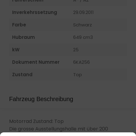
Inverkehrssetzung
29.09.2011
Farbe
Schwarz
Hubraum
649 cm3
kW
25
Dokument Nummer
6KA256
Zustand
Top
Fahrzeug Beschreibung
Motorrad Zustand: Top
Die grosse Ausstellungshalle mit über 200