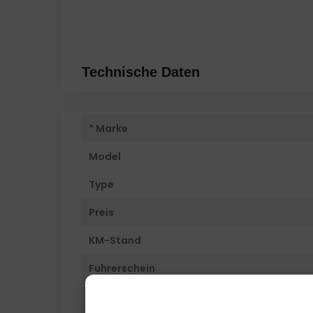
Technische Daten
* Marke
Model
Type
Preis
KM-Stand
Fuhrerschein
Inverkehrssetzung