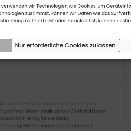
Weiss
en, verwenden wir Technologien wie Cookies, um Gerätein
hnologien zustimmst, können wir Daten wie das Surfverha
693 cm3
ustimmung nicht erteilst oder zurückziehst, können bes
31
6HB839
Nur erforderliche Cookies zulassen
Top
0 Occasions-Motorräder ist von Montag bis
f geöffnet. Unser qualifiziertes Werkstattteam
woch bis Freitag für Sie bereit.
nanzierung, Barzahlung und Lieferung nach