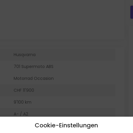
Husqvarna
701 Supermoto ABS
Motorrad Occasion
CHF 11'900
9'100 km
A- / A2
Cookie-Einstellungen
07.05.2020