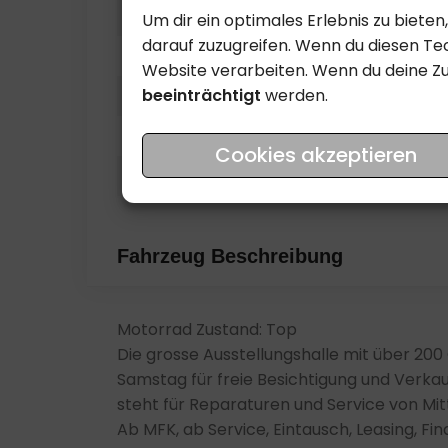
Farbe
Um dir ein optimales Erlebnis zu biet
darauf zuzugreifen. Wenn du diesen Tec
Hubraum
Website verarbeiten. Wenn du deine Z
beeinträchtigt
werden.
kW
Dokument Nummer
Cookies akzeptieren
Zustand
Fahrzeug Beschreibung
Motorrad Zustand: Top
Die grosse Ausstellungshalle mit über 20
Samstag für freie Besichtigung und Verkau
steht für Reparaturen und Service von Mitt
Ab MFK, ab Service, Eintausch, Leasing, Fi