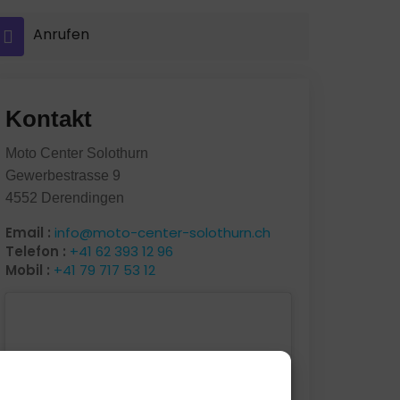
Anrufen
Kontakt
Moto Center Solothurn
Gewerbestrasse 9
4552 Derendingen
Email :
info@moto-center-solothurn.ch
Telefon :
+41 62 393 12 96
Mobil :
+41 79 717 53 12
Klicke hier, um Marketing-Cookies zu