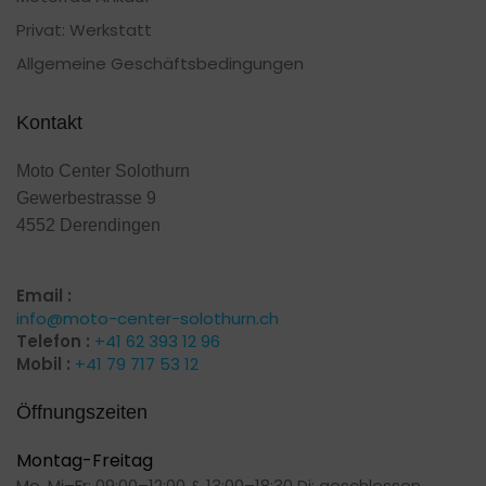
Privat: Werkstatt
Allgemeine Geschäftsbedingungen
Kontakt
Moto Center Solothurn
Gewerbestrasse 9
4552 Derendingen
Email :
info@moto-center-solothurn.ch
Telefon :
+41 62 393 12 96
Mobil :
+41 79 717 53 12
Öffnungszeiten
Montag-Freitag
Mo, Mi–Fr: 09:00–12:00 & 13:00–18:30 Di: geschlossen