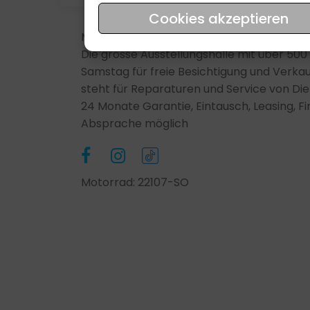
Cookies akzeptieren
Motorrad Zustand: Neufahrzeug
Die grosse Ausstellungshalle mit über 50
Samstag für freie Besichtigung und Verkau
steht für Reparaturen und Service von Diens
24 Monate Garantie, Eintausch, Leasing, F
Absprache möglich
Motorrad: 22107-SO