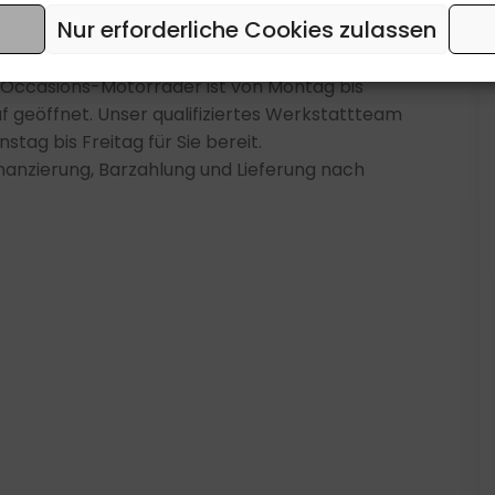
Nur erforderliche Cookies zulassen
0 Occasions-Motorräder ist von Montag bis
f geöffnet. Unser qualifiziertes Werkstattteam
tag bis Freitag für Sie bereit.
inanzierung, Barzahlung und Lieferung nach