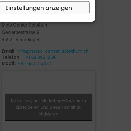
Einstellungen anzeigen
Kontakt
Moto Center Solothurn
Gewerbestrasse 9
4552 Derendingen
Email :
info@moto-center-solothurn.ch
Telefon :
+41 62 393 12 96
Mobil :
+41 79 717 53 12
Klicke hier, um Marketing-Cookies zu
akzeptieren und diesen Inhalt zu
aktivieren