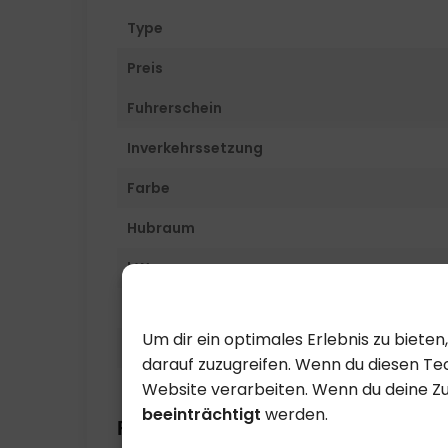
Type
Preis
Fuhrerschein
Inverkehrssetzung
Farbe
Hubraum
kW
Dokument Nummer
Um dir ein optimales Erlebnis zu biet
Zustand
darauf zuzugreifen. Wenn du diesen Tec
Website verarbeiten. Wenn du deine Z
beeinträchtigt
werden.
Fahrzeug Beschreibung