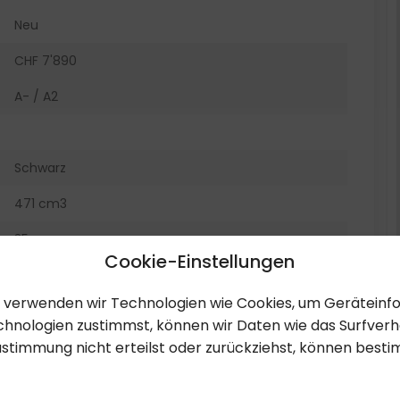
Neu
CHF 7'890
A- / A2
Schwarz
471 cm3
35
Cookie-Einstellungen
6HA793
en, verwenden wir Technologien wie Cookies, um Gerätein
Top
hnologien zustimmst, können wir Daten wie das Surfverha
ustimmung nicht erteilst oder zurückziehst, können bes