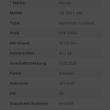
* Marke
Honda
Model
CB 500 F ABS
Type
Motorrad Occasion
Preis
CHF 5'900
KM-Stand
16'700 km
Fuhrerschein
A- / A2
Inverkehrssetzung
17.02.2020
Farbe
Schwarz
Hubraum
471 cm3
kW
35
Dokument Nummer
6HA599