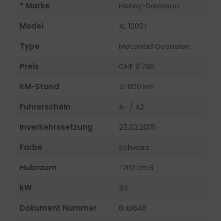
* Marke
Harley-Davidson
Model
XL 1200T
Type
Motorrad Occasion
Preis
CHF 9'700
KM-Stand
51'800 km
Fuhrerschein
A- / A2
Inverkehrssetzung
25.03.2015
Farbe
Schwarz
Hubraum
1'202 cm3
kW
34
Dokument Nummer
6HB646