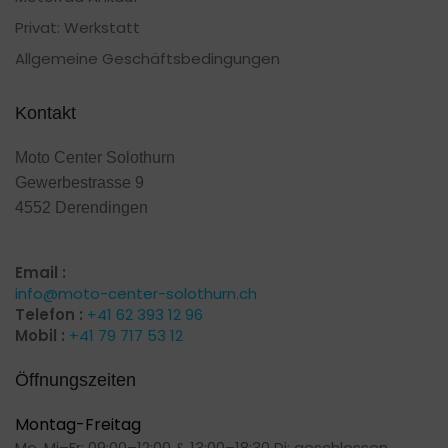
Privat: Werkstatt
Allgemeine Geschäftsbedingungen
Kontakt
Moto Center Solothurn
Gewerbestrasse 9
4552 Derendingen
Email :
info@moto-center-solothurn.ch
Telefon :
+41 62 393 12 96
Mobil :
+41 79 717 53 12
Öffnungszeiten
Montag-Freitag
Mo, Mi–Fr: 09:00–12:00 & 13:00–18:30 Di: geschlossen