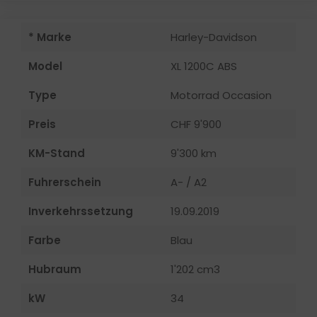
* Marke
Harley-Davidson
Model
XL 1200C ABS
Type
Motorrad Occasion
Preis
CHF 9'900
KM-Stand
9'300 km
Fuhrerschein
A- / A2
Inverkehrssetzung
19.09.2019
Farbe
Blau
Hubraum
1'202 cm3
kW
34