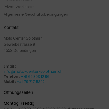
Privat: Werkstatt
Allgemeine Geschäftsbedingungen
Kontakt
Moto Center Solothurn
Gewerbestrasse 9
4552 Derendingen
Email :
info@moto-center-solothurn.ch
Telefon :
+41 62 393 12 96
Mobil :
+41 79 717 53 12
Öffnungszeiten
Montag-Freitag
Mo, Mi–Fr: 09:00–12:00 & 13:00–18:30 Di: geschlossen