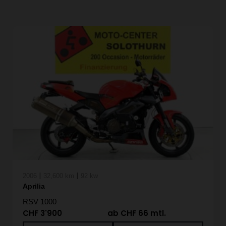
|
|
2006
32,600 km
92 kw
Aprilia
RSV 1000
CHF 3'900
ab CHF 66 mtl.