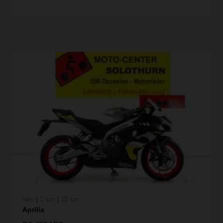
|
|
Neu
0 km
35 kw
Aprilia