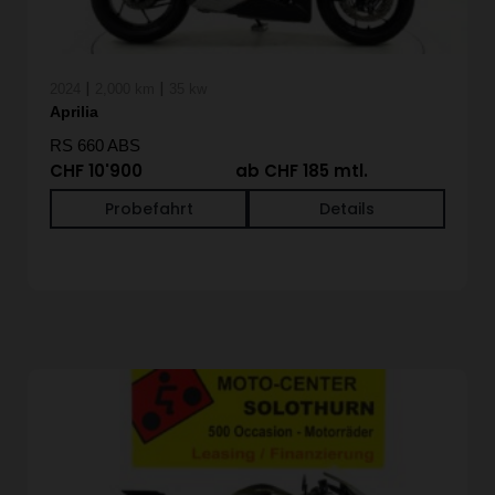
|
|
2024
2,000 km
35 kw
Aprilia
RS 660 ABS
CHF 10'900
ab CHF 185 mtl.
Probefahrt
Details