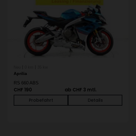
|
|
Neu
0 km
35 kw
Aprilia
RS 660 ABS
CHF 190
ab CHF 3 mtl.
Probefahrt
Details