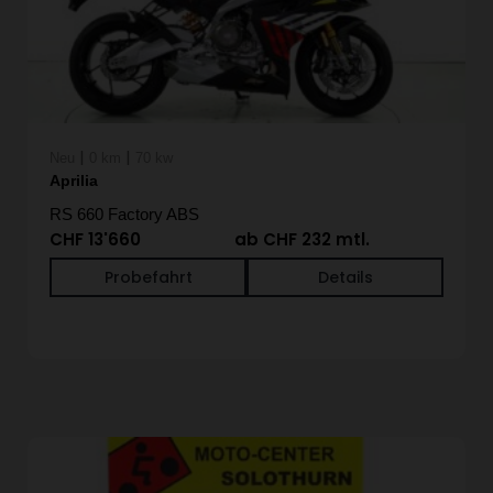
|
|
Neu
0 km
70 kw
Aprilia
RS 660 Factory ABS
CHF 13'660
ab CHF 232 mtl.
Probefahrt
Details