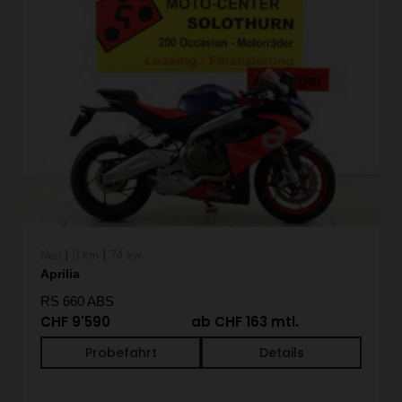
|
|
Neu
0 km
74 kw
Aprilia
RS 660 ABS
CHF 9'590
ab CHF 163 mtl.
Probefahrt
Details