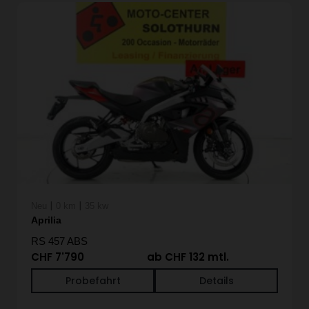
|
|
Neu
0 km
35 kw
Aprilia
RS 457 ABS
CHF 7'790
ab CHF 132 mtl.
Probefahrt
Details