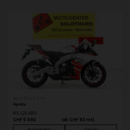
|
|
Neu
0 km
11 kw
Aprilia
RS 125 ABS
CHF 5'490
ab CHF 93 mtl.
Probefahrt
Details