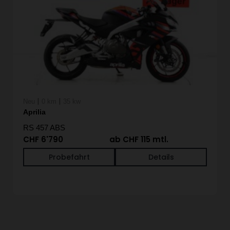
|
|
Neu
0 km
35 kw
Aprilia
RS 457 ABS
CHF 6'790
ab CHF 115 mtl.
Probefahrt
Details