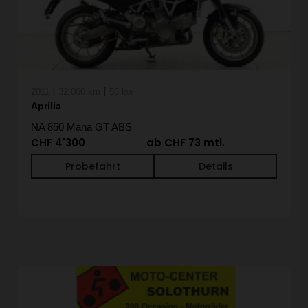
|
|
2011
32,000 km
56 kw
Aprilia
NA 850 Mana GT ABS
CHF 4'300
ab CHF 73 mtl.
Probefahrt
Details