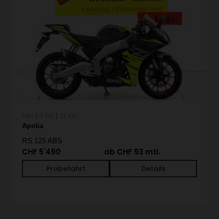
|
|
Neu
0 km
11 kw
Aprilia
RS 125 ABS
CHF 5'490
ab CHF 93 mtl.
Probefahrt
Details