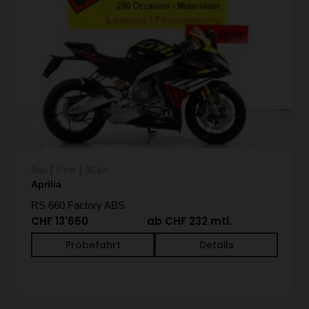
|
|
Neu
0 km
35 kw
Aprilia
RS 660 Factory ABS
CHF 13'660
ab CHF 232 mtl.
Probefahrt
Details