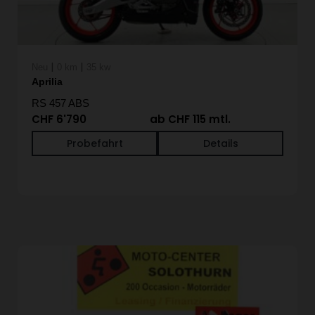
|
|
Neu
0 km
35 kw
Aprilia
RS 457 ABS
CHF 6'790
ab CHF 115 mtl.
Probefahrt
Details