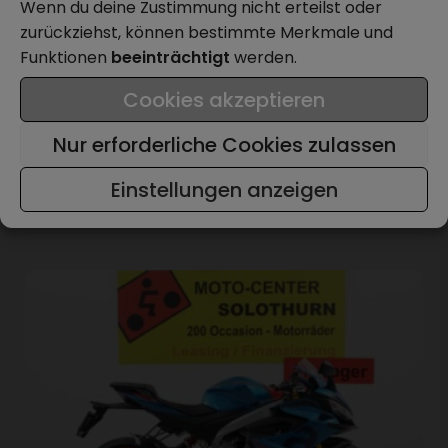
Wenn du deine Zustimmung nicht erteilst oder
|
|
Neu
0 km
35 kw
zurückziehst, können bestimmte Merkmale und
Aprilia
Funktionen
beeinträchtigt
werden.
RS 660 ABS
CHF 10'980
ab CHF 187 mtl.
Cookies akzeptieren
Probefahrt
Details
Nur erforderliche Cookies zulassen
Einstellungen anzeigen