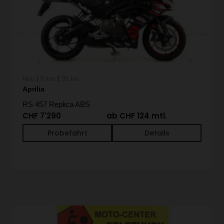
|
|
Neu
0 km
35 kw
Aprilia
RS 457 Replica ABS
CHF 7'290
ab CHF 124 mtl.
Probefahrt
Details