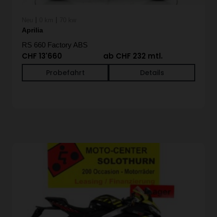
|
|
Neu
0 km
70 kw
Aprilia
RS 660 Factory ABS
CHF 13'660
ab CHF 232 mtl.
Probefahrt
Details