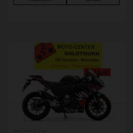
|
|
Neu
0 km
11 kw