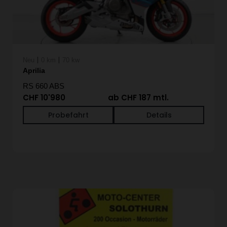
|
|
Neu
0 km
70 kw
Aprilia
RS 660 ABS
CHF 10'980
ab CHF 187 mtl.
Probefahrt
Details