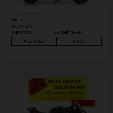
|
|
Neu
0 km
35 kw
Aprilia
RS 457 ABS
CHF 6'790
ab CHF 115 mtl.
Probefahrt
Details