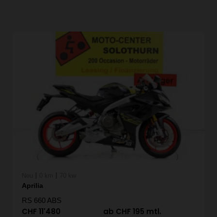
|
|
Neu
0 km
70 kw
Aprilia
RS 660 ABS
CHF 11'480
ab CHF 195 mtl.