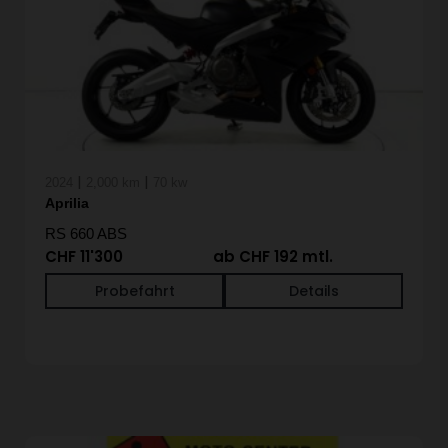
|
|
2024
2,000 km
70 kw
Aprilia
RS 660 ABS
CHF 11'300
ab CHF 192 mtl.
Probefahrt
Details