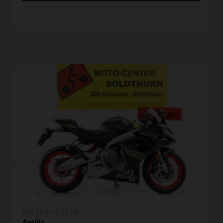
|
|
Neu
0 km
77 kw
Aprilia