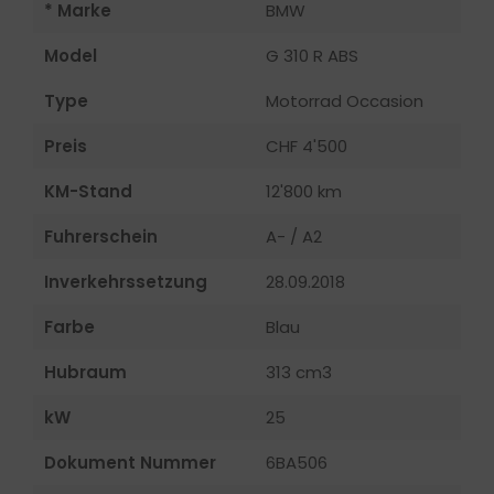
* Marke
BMW
Model
G 310 R ABS
Type
Motorrad Occasion
Preis
CHF 4'500
KM-Stand
12'800 km
Fuhrerschein
A- / A2
Inverkehrssetzung
28.09.2018
Farbe
Blau
Hubraum
313 cm3
kW
25
Dokument Nummer
6BA506