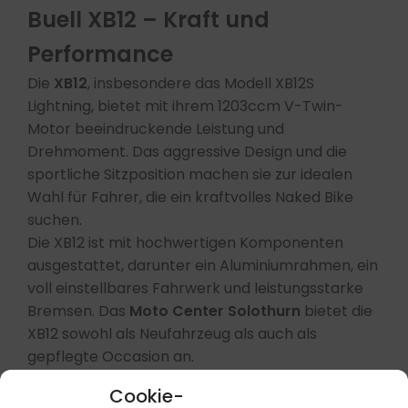
Buell XB12 – Kraft und
Performance
Die
XB12
, insbesondere das Modell XB12S
Lightning, bietet mit ihrem 1203ccm V-Twin-
Motor beeindruckende Leistung und
Drehmoment. Das aggressive Design und die
sportliche Sitzposition machen sie zur idealen
Wahl für Fahrer, die ein kraftvolles Naked Bike
suchen.​
Die XB12 ist mit hochwertigen Komponenten
ausgestattet, darunter ein Aluminiumrahmen, ein
voll einstellbares Fahrwerk und leistungsstarke
Bremsen. Das
Moto Center Solothurn
bietet die
XB12 sowohl als Neufahrzeug als auch als
gepflegte Occasion an.​
Cookie-