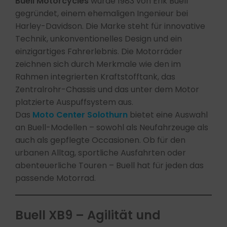
Buell Motorcycles
wurde 1983 von Erik Buell
gegründet, einem ehemaligen Ingenieur bei
Harley-Davidson. Die Marke steht für innovative
Technik, unkonventionelles Design und ein
einzigartiges Fahrerlebnis. Die Motorräder
zeichnen sich durch Merkmale wie den im
Rahmen integrierten Kraftstofftank, das
Zentralrohr-Chassis und das unter dem Motor
platzierte Auspuffsystem aus.​
Das
Moto Center Solothurn
bietet eine Auswahl
an Buell-Modellen – sowohl als Neufahrzeuge als
auch als gepflegte Occasionen. Ob für den
urbanen Alltag, sportliche Ausfahrten oder
abenteuerliche Touren – Buell hat für jeden das
passende Motorrad.​
Buell XB9 – Agilität und