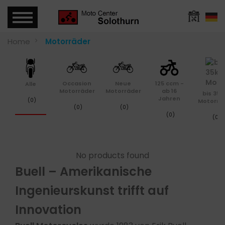
Home
Motorräder
Occasion
Neue
125 ccm -
Alle
Motorräder
Motorräder
ab 16
bis 35
Jahren
(0)
Motorrä
(0)
(0)
(0)
(0)
No products found
Buell – Amerikanische
Ingenieurskunst trifft auf
Innovation