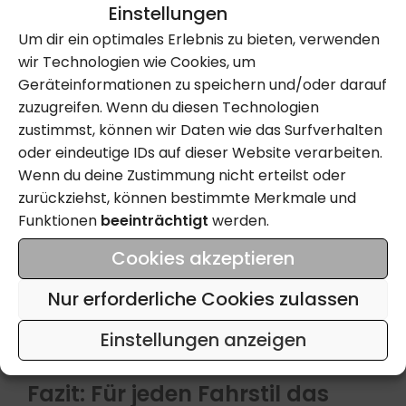
Buell Ulysses – Vielseitigkeit für
Einstellungen
Um dir ein optimales Erlebnis zu bieten, verwenden
Abenteuer
wir Technologien wie Cookies, um
Die
Ulysses
, insbesondere das Modell XB12X, ist
Geräteinformationen zu speichern und/oder darauf
ein Adventure-Bike, das Komfort und Leistung für
zuzugreifen. Wenn du diesen Technologien
lange Touren bietet. Mit ihrem 1203ccm V-Twin-
zustimmst, können wir Daten wie das Surfverhalten
Motor und einem robusten Fahrwerk ist sie
oder eindeutige IDs auf dieser Website verarbeiten.
sowohl auf der Straße als auch abseits davon
Wenn du deine Zustimmung nicht erteilst oder
zuhause.​
zurückziehst, können bestimmte Merkmale und
Die Ulysses verfügt über praktische Features wie
Funktionen
beeinträchtigt
werden.
einen großen Kraftstofftank, eine bequeme
Cookies akzeptieren
Sitzbank und integrierte Gepäcklösungen. Im
Moto Center Solothurn
finden Sie die Buell
Nur erforderliche Cookies zulassen
Ulysses sowohl als Neufahrzeug als auch als
sorgfältig geprüfte Occasion.​
Einstellungen anzeigen
Fazit: Für jeden Fahrstil das