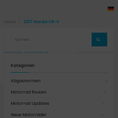
Motorrad Kaufen
Motorrad Finanzieren
Home
2017 Honda CR-V
Motorrad Ankauf
Motorrad Mieten
Werkstatt
Reparatur und Service
Winterservice
Motorrad Tieferlegung
Motorrad Drosseln
Unternehmen
Kategorien
Über Uns
Kontakt
Jobs beim Moto Center Solothurn
Abgasnormen
Motorrad Routen
Motorrad Updates
Neue Motorräder