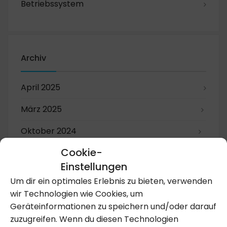
Betriebssystem
Archiv
April 2025
März 2025
Oktober 2024
Cookie-
Einstellungen
8. Juli 2017
0 Comments
Um dir ein optimales Erlebnis zu bieten, verwenden
2017 Honda CR-V
wir Technologien wie Cookies, um
Die Kommentare sind geschlossen.
Geräteinformationen zu speichern und/oder darauf
zuzugreifen. Wenn du diesen Technologien